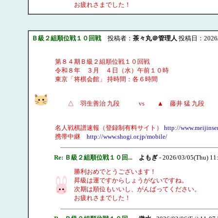
お疲れさまでした！
Ｂ級２組順位戦１０回戦
投稿者：
茶々丸＠管理人
投稿日：2026/03
第８４期Ｂ級２組順位戦１０回戦
令和８年 ３月 ４日（水）午前１０時
東京「将棋会館」 持時間：各６時間
△ 羽生善治 九段 vs ▲ 藤井 猛 九段
名人戦棋譜速報（登録制有料サイト）
http://www.meijinse
携帯中継
http://www.shogi.or.jp/mobile/
Re: Ｂ級２組順位戦１０回...
よもぎ
- 2026/03/05(Thu) 11
勝利おめでとうございます！
昇級は運ですからしょうがないですね。
次期は順位もいいし、がんばってください。
お疲れさまでした！