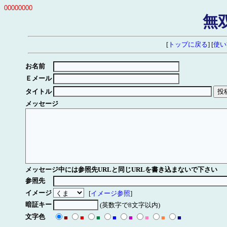
00000000
無
[
トップに戻る
] [
使い
お名前
Ｅメール
タイトル
メッセージ
メッセージ中には参照先URLと同じURLを書き込まないで下さい
参照先
イメージ
[
イメージ参照
]
暗証キー
(英数字で8文字以内)
文字色
■
■
■
■
■
■
■
■