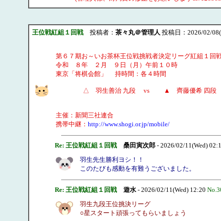
王位戦紅組１回戦
投稿者：
茶々丸＠管理人
投稿日：2026/02/08(S
第６７期お～いお茶杯王位戦挑戦者決定リーグ紅組１回
令和 ８年 ２月 ９日（月）午前１０時
東京「将棋会館」 持時間：各４時間
△ 羽生善治 九段 vs ▲ 齊藤優希 四段
主催：新聞三社連合
携帯中継：
http://www.shogi.or.jp/mobile/
Re: 王位戦紅組１回戦
桑田寅次郎
- 2026/02/11(Wed) 02:
羽生先生勝利ヨシ！！
このたびも感動を有難うございました。
Re: 王位戦紅組１回戦
遊水
- 2026/02/11(Wed) 12:20
No.3
羽生九段王位挑決リーグ
○星スタート頑張ってもらいましょう