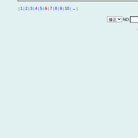
|
1
|
2
|
3
|
4
|
5
|
6
|
7
|
8
|
9
|
10
|
→
|
NO: