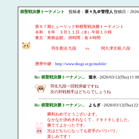
棋聖戦決勝トーナメント
投稿者：
茶々丸＠管理人
投稿日：2026/03
第９７期ヒューリック杯棋聖戦決勝トーナメント
令和 ８年 ３月１１日（水）午前１０時
東京「将棋会館」 持時間：各４時間
羽生善治 九段 vs 阿久津主税 八段
携帯中継
http://www.shogi.or.jp/mobile/
Re: 棋聖戦決勝トーナメン...
遊水
- 2026/03/12(Thu) 11:0
羽生九段一回戦突破ですね
次の対戦相手はどちらでしょうね
Re: 棋聖戦決勝トーナメン...
よもぎ
- 2026/03/12(Thu) 22
勝利おめでとうございます。
なかなか決めきれなくて、ドキドキしました。
勝ててよかったです。
次はどちらになっても若手のバリバリ。
楽しみです！