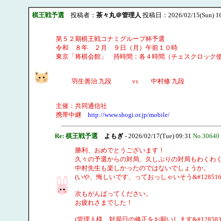
棋王戦予選
投稿者：
茶々丸＠管理人
投稿日：2026/02/15(Sun) 1
第５２期棋王戦コナミグループ杯予選
令和 ８年 ２月 ９日（月）午前１０時
東京「将棋会館」 持時間：各４時間（チェスクロッ
羽生善治 九段 vs 中村修 九段
主催：共同通信社
携帯中継
http://www.shogi.or.jp/mobile/
Re: 棋王戦予選
よもぎ
- 2026/02/17(Tue) 09:31
No.30640
勝利、おめでとうございます！
久々の予選からの対局、久しぶりの対局もわくわ
中村先生も楽しかったのではないでしょうか。
(いや、悔しいです、っておっしゃいそう&#128516;
次もがんばってください。
お疲れさまでした！
(管理人様、対局日の修正をお願いします&#128583;