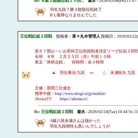
Re: Ｂ級２組順位戦１０回...
遊水
- 2026/03/06(Fri) 11:07
羽生九段７勝３敗順位戦終了
B１復帰なりませんでした
王位戦紅組２回戦
投稿者：
茶々丸＠管理人
投稿日：2026/02/22(S
第６７期お～いお茶杯王位戦挑戦者決定リーグ紅組２回
令和 ８年 ２月２３日（月）午前１０時
東京「将棋会館」 持時間：各４時間
▲ 羽生善治 九段 vs △ 永瀬拓矢 九段
主催：新聞三社連合
携帯中継：
http://www.shogi.or.jp/mobile/
AbemaTV
https://abema.tv/
Re: 王位戦紅組２回戦
遊水
- 2026/02/24(Tue) 10:44
No.3
A級八段永瀬さんは強かった
羽生九段相性も悪いんでしょうが