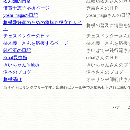
名丸猫的日常
紅羅坊名丸さんのＨ
倍賞千恵子応援ページ
秀吉さんのＨＰ
yoshi_nagaの日記
yoshi_nagaさんの日
将棋愛好家のための将棋お役立ちサイ
将棋の普及に情熱を
ト
チェスドクターの日々
チェスドクターさん
柿木義一さんを応援するページ
柿木義一さんを応援
鈍行流の日記
さいはて＠鈍行流さ
Erbaf昆虫館
erbafさんのＨＰ
きいちゃん’s high
きいちゃんさんのブ
湯本のブログ
湯本さんのブログ
将棋漬け
オヂサン＠師範代さ
当サイトはリンクフリーです。出来ればメール等でお知らせ下されば幸い
バナー 