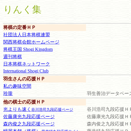
りんく集
あ
将棋の定番ＨＰ
社団法人日本将棋連盟
関西将棋会館ホームページ
将棋王国 Shogi Kingdom
週刊将棋
日本将棋ネットワーク
International Shogi Club
羽生さんの応援ＨＰ
私の趣味空間
玲瓏
羽生善治データベー
他の棋士の応援ＨＰ
光よりも速く
谷川浩司九段応援Ｈ
谷川浩司九段応援ページ
佐藤康光九段応援ページ
佐藤康光九段応援Ｈ
森内俊之九段応援ページ
森内俊之九段応援Ｈ