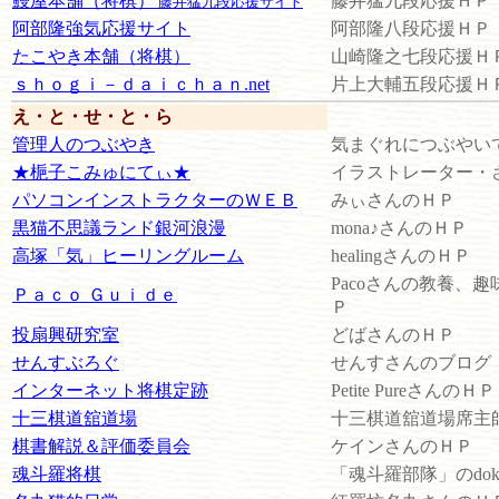
鰻屋本舗（将棋）
藤井猛九段応援ＨＰ
藤井猛九段応援サイト
阿部隆強気応援サイト
阿部隆八段応援ＨＰ
たこやき本舗（将棋）
山崎隆之七段応援Ｈ
ｓｈｏｇｉ－ｄａｉｃｈａｎ.net
片上大輔五段応援Ｈ
え・と・せ・と・ら
管理人のつぶやき
気まぐれにつぶやい
★梔子こみゅにてぃ★
イラストレーター・
パソコンインストラクターのＷＥＢ
みぃさんのＨＰ
黒猫不思議ランド銀河浪漫
mona♪さんのＨＰ
高塚「気」ヒーリングルーム
healingさんのＨＰ
Pacoさんの教養、
Ｐａｃｏ Ｇｕｉｄｅ
Ｐ
投扇興研究室
どばさんのＨＰ
せんすぶろぐ
せんすさんのブログ
インターネット将棋定跡
Petite PureさんのＨＰ
十三棋道舘道場
十三棋道舘道場席主
棋書解説＆評価委員会
ケインさんのＨＰ
魂斗羅将棋
「魂斗羅部隊」のdoka