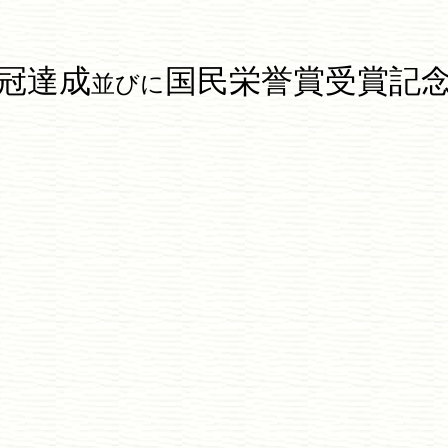
冠達成
国民栄誉賞受賞記
並びに