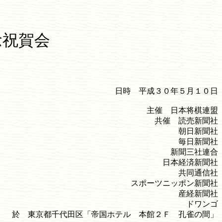
念祝賀会
日時 平成３０年５月１０日
主催 日本将棋連盟
共催 読売新聞社
朝日新聞社
毎日新聞社
新聞三社連合
日本経済新聞社
共同通信社
スポーツニッポン新聞社
産経新聞社
ドワンゴ
於 東京都千代田区「帝国ホテル 本館２Ｆ 孔雀の間」