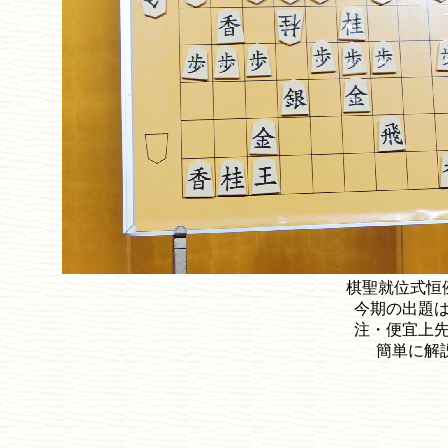
棋聖就位式恒
今期の出題
注・便宜上
簡単に解